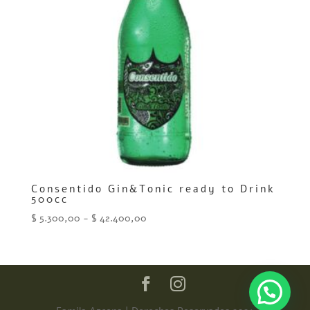
Consentido Gin&Tonic ready to Drink
500cc
Rango
$
5.300,00
-
$
42.400,00
de
precios:
desde
$ 5.300,00
hasta