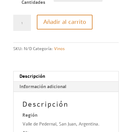
Cantidades
Río
Añadir al carrito
del
Agua
-
SKU:
N/D
Categoría:
Vinos
Chardonnay
caja
x6
Descripción
cantidad
Información adicional
Descripción
Región
Valle de Pedernal, San Juan, Argentina.