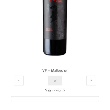
VP – Malbec x1
-
+
$
55.000,00