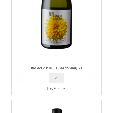
Río del Agua – Chardonnay x1
-
+
$
39.600,00