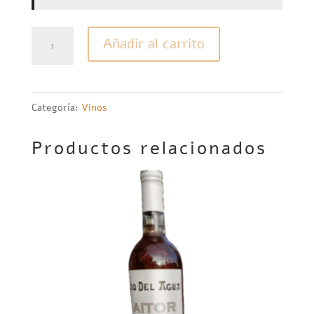
Vinos
Añadir al carrito
surtidos
a
elección
Categoría:
Vinos
caja
x6
Productos relacionados
cantidad