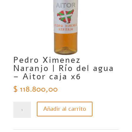
Pedro Ximenez
Naranjo | Río del agua
– Aitor caja x6
$
118.800,00
Pedro
Añadir al carrito
Ximenez
Naranjo