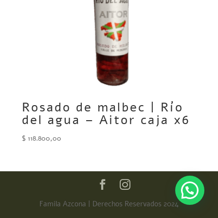
Rosado de malbec | Río
del agua – Aitor caja x6
$
118.800,00
Famila Azcona | Derechos Reservados 2024